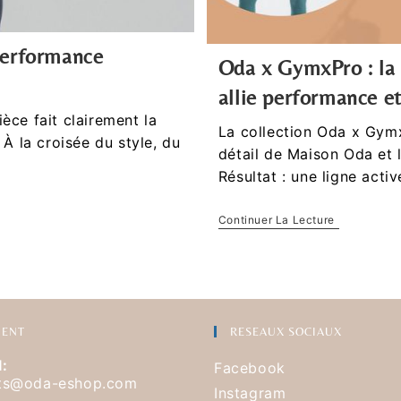
 performance
Oda x GymxPro : la 
allie performance et
èce fait clairement la
La collection Oda x Gymx
 À la croisée du style, du
détail de Maison Oda et 
Résultat : une ligne act
Continuer La Lecture
IENT
RESEAUX SOCIAUX
l:
Facebook
nts@oda-eshop.com
Instagram