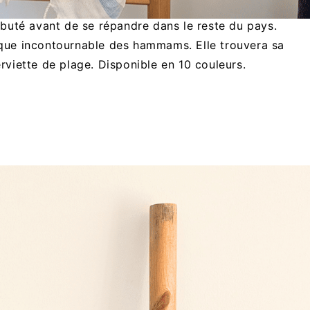
lle du même nom située dans la région de la mer Noire,
ébuté avant de se répandre dans le reste du pays.
ssique incontournable des hammams. Elle trouvera sa
viette de plage. Disponible en 10 couleurs.