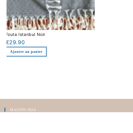
Fouta Istanbul Noir
€
29.90
Ajouter au panier
MAISON ODA